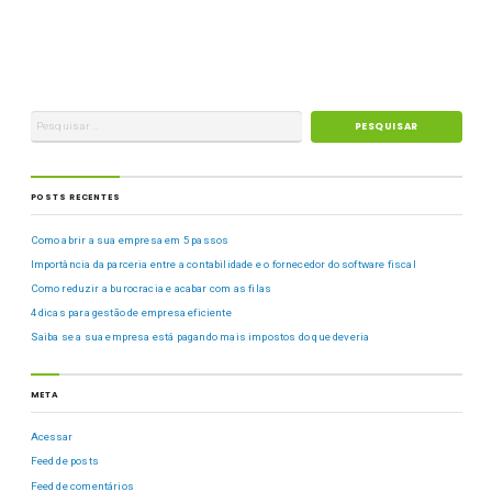
POSTS RECENTES
Como abrir a sua empresa em 5 passos
Importância da parceria entre a contabilidade e o fornecedor do software fiscal
Como reduzir a burocracia e acabar com as filas
4 dicas para gestão de empresa eficiente
Saiba se a sua empresa está pagando mais impostos do que deveria
META
Acessar
Feed de posts
Feed de comentários