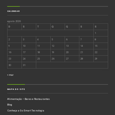
CALENDAR
agosto 2026
D
S
T
Q
Q
S
S
1
2
3
4
5
6
7
8
9
10
11
12
13
14
15
16
17
18
19
20
21
22
23
24
25
26
27
28
29
30
31
« mar
MAPA DO SITE
Alimentação – Bares e Restaurantes
Blog
Conheça a Go Smart Tecnologia